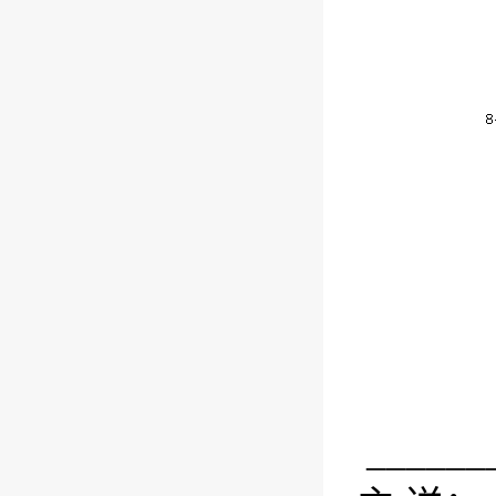
.
______