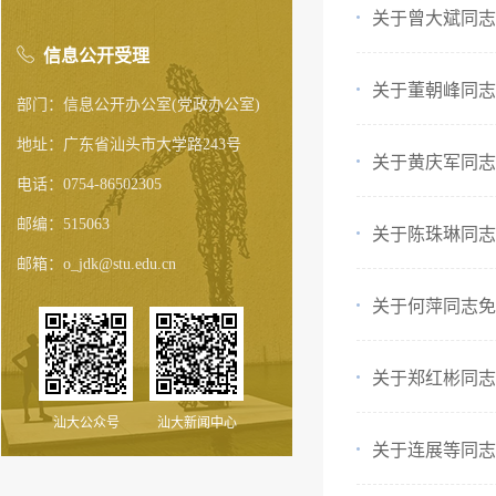
关于曾大斌同志
信息公开受理
关于董朝峰同志
部门：信息公开办公室(党政办公室)
地址：广东省汕头市大学路243号
关于黄庆军同志
电话：0754-86502305
邮编：515063
关于陈珠琳同志
邮箱：o_jdk@stu.edu.cn
关于何萍同志免
关于郑红彬同志
汕大公众号
汕大新闻中心
关于连展等同志