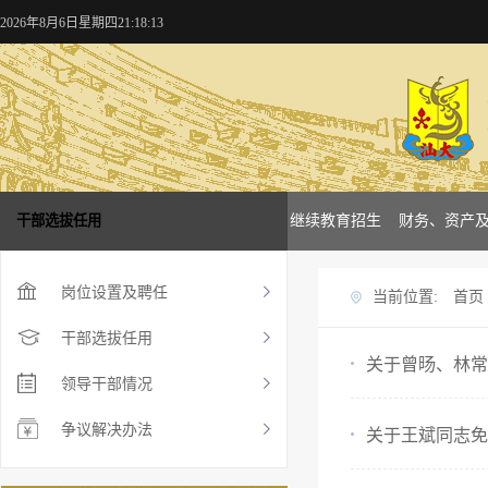
2026年8月6日星期四21:18:14
概况
干部选拔任用
学校新闻
本科招生
研究生招生
继续教育招生
财务、资产
岗位设置及聘任
当前位置:
首页
干部选拔任用
关于曾旸、林常
领导干部情况
争议解决办法
关于王斌同志免