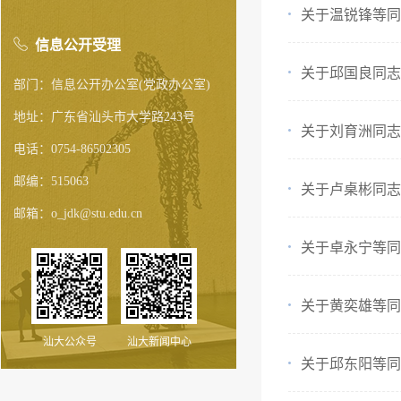
关于温锐锋等同
信息公开受理
关于邱国良同志
部门：信息公开办公室(党政办公室)
地址：广东省汕头市大学路243号
关于刘育洲同志
电话：0754-86502305
邮编：515063
关于卢桌彬同志
邮箱：o_jdk@stu.edu.cn
关于卓永宁等同
关于黄奕雄等同
汕大公众号
汕大新闻中心
关于邱东阳等同