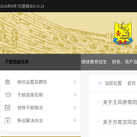
2026年8月7日星期五8:53:24
概况
干部选拔任用
学校新闻
本科招生
研究生招生
继续教育招生
财务、资产
岗位设置及聘任
当前位置:
首页
干部选拔任用
关于王风奇等同
领导干部情况
争议解决办法
关于方奕文同志