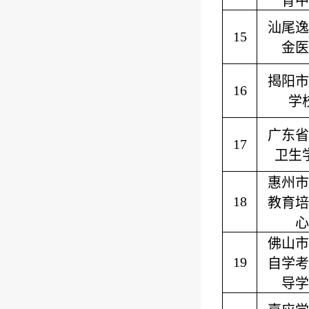
育中
汕尾逸
15
金医
揭阳市
16
学
广东省
17
卫生
惠州市
18
教育培
心
佛山市
19
自学考
导学