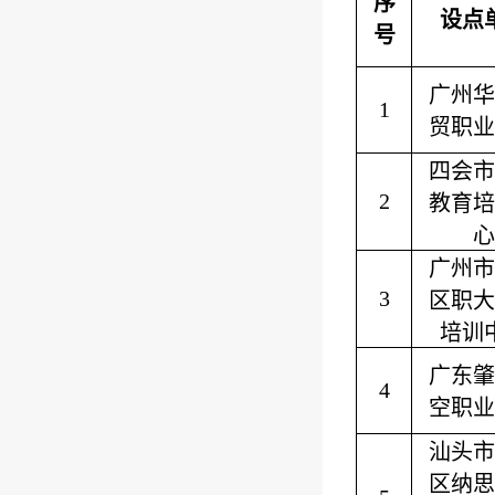
序
设点
号
广州华
1
贸职业
四会市
2
教育培
心
广州市
3
区职大
培训
广东肇
4
空职业
汕头市
区纳思