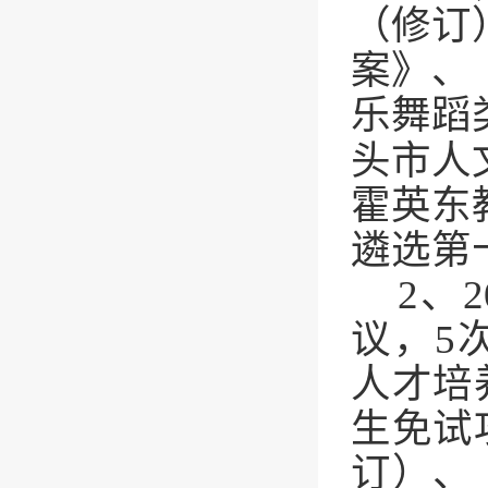
（修订
案》、
乐舞蹈
头市人
霍英东
遴选第
2
、
2
议，
5
人才培
生免试
订）、