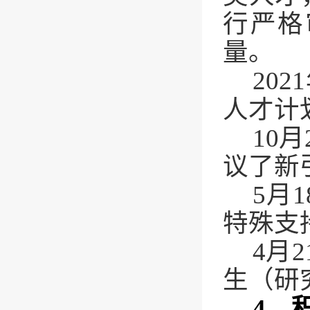
行严格
量。
2021
人才计
10
月
议了新
5
月
1
特殊支
4
月
2
生（研
4
、