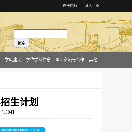
校长信箱
|
汕大主页
学风建设
学位学科信息
国际交流与合作
其他
科招生计划
：[
1804
]