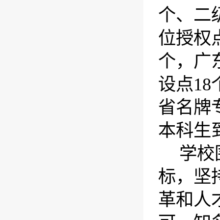
个、二
位授权
个，广
设点
18
省名牌
本科生
学校
标，坚
革和人